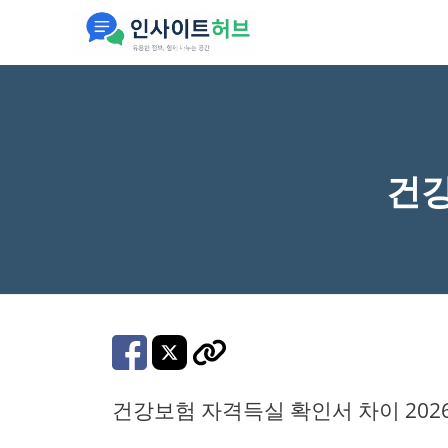
컨
텐
츠
로
건
너
건강
뛰
기
건강보험 자격득실 확인서 차이 202