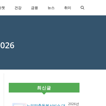
가젯
건강
금융
뉴스
취미
026
최신글
2026년
노인맞춤돌봄서비스 대