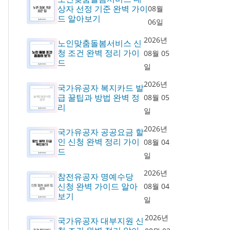
상자 선정 기준 완벽 가이
08월
드 알아보기
06일
2026년
노인맞춤돌봄서비스 신
청 조건 완벽 정리 가이
08월 05
드
일
2026년
국가유공자 복지카드 발
급 꿀팁과 방법 완벽 정
08월 05
리
일
2026년
국가유공자 공공요금 할
인 신청 완벽 정리 가이
08월 04
드
일
2026년
참전유공자 명예수당
신청 완벽 가이드 알아
08월 04
보기
일
2026년
국가유공자 대부지원 신