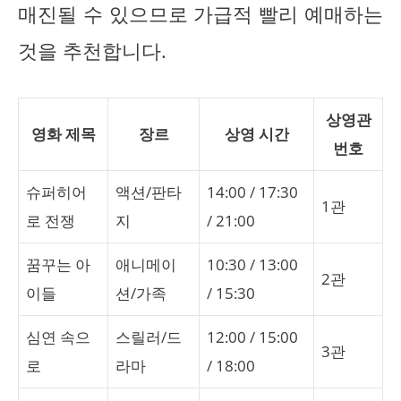
매진될 수 있으므로 가급적 빨리 예매하는
것을 추천합니다.
상영관
영화 제목
장르
상영 시간
번호
슈퍼히어
액션/판타
14:00 / 17:30
1관
로 전쟁
지
/ 21:00
꿈꾸는 아
애니메이
10:30 / 13:00
2관
이들
션/가족
/ 15:30
심연 속으
스릴러/드
12:00 / 15:00
3관
로
라마
/ 18:00