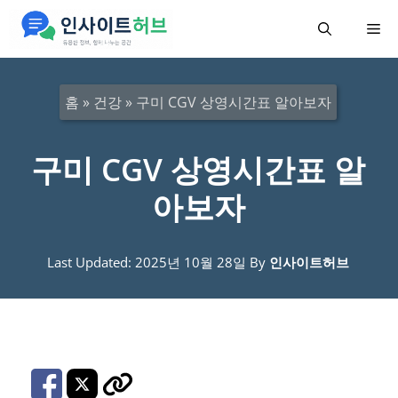
컨
메
텐
츠
뉴
로
홈
»
건강
»
구미 CGV 상영시간표 알아보자
건
너
구미 CGV 상영시간표 알
뛰
아보자
기
Last Updated: 2025년 10월 28일
By
인사이트허브