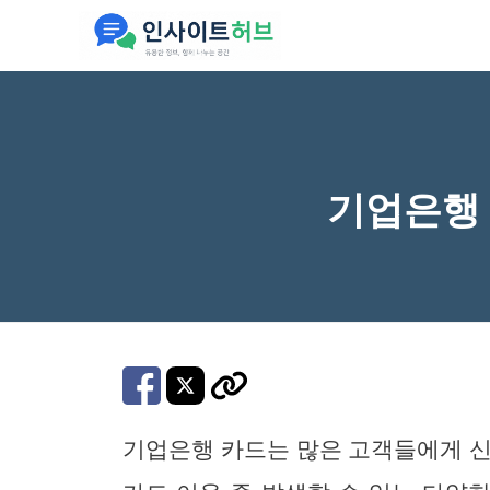
컨
텐
츠
로
건
너
기업은행 
뛰
기
기업은행 카드는 많은 고객들에게 신