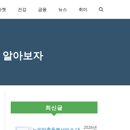
가젯
건강
금융
뉴스
취미
 알아보자
최신글
2026년
노인맞춤돌봄서비스 대