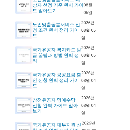
상자 선정 기준 완벽 가이
08월
드 알아보기
06일
2026년
노인맞춤돌봄서비스 신
청 조건 완벽 정리 가이
08월 05
드
일
2026년
국가유공자 복지카드 발
급 꿀팁과 방법 완벽 정
08월 05
리
일
2026년
국가유공자 공공요금 할
인 신청 완벽 정리 가이
08월 04
드
일
2026년
참전유공자 명예수당
신청 완벽 가이드 알아
08월 04
보기
일
2026년
국가유공자 대부지원 신