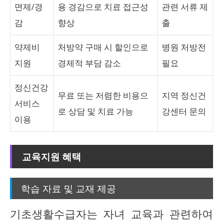
면제/경
용 경감으로 치료 접근성
관련 서류 제
감
향상
출
약제비
처방약 구매 시 할인으로
병원 처방전
지원
경제적 부담 감소
필요
정신건강
무료 또는 저렴한 비용으
지역 정신건
서비스
로 상담 및 치료 가능
강센터 문의
이용
교육지원 혜택
학습 자료 및 교재 제공
기초생활수급자는 자녀 교육과 관련하여