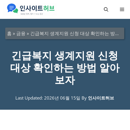
컨
메
텐
츠
뉴
로
홈
»
금융
»
긴급복지 생계지원 신청 대상 확인하는 방법 알아보자
건
너
긴급복지 생계지원 신청
뛰
대상 확인하는 방법 알아
기
보자
Last Updated: 2026년 06월 15일
By
인사이트허브