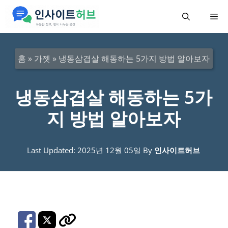
컨
메
텐
츠
뉴
로
홈
»
가젯
»
냉동삼겹살 해동하는 5가지 방법 알아보자
건
너
냉동삼겹살 해동하는 5가
뛰
지 방법 알아보자
기
Last Updated: 2025년 12월 05일
By
인사이트허브