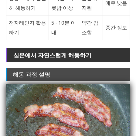
매우 낮음
히 해동하기
룻밤 이상
지됨
전자레인지 활용
5 - 10분 이
약간 감
중간 정도
하기
내
소함
실온에서 자연스럽게 해동하기
해동 과정 설명