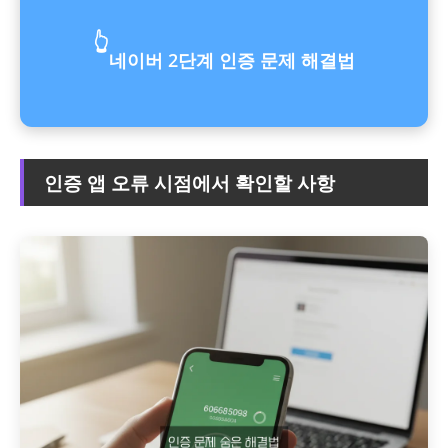
👆
네이버 2단계 인증 문제 해결법
인증 앱 오류 시점에서 확인할 사항