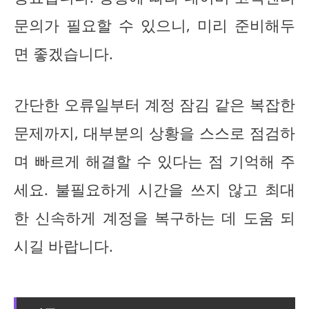
문의가 필요할 수 있으니, 미리 준비해두
면 좋겠습니다.
간단한 오류일부터 계정 잠김 같은 복잡한
문제까지, 대부분의 상황을 스스로 점검하
며 빠르게 해결할 수 있다는 점 기억해 주
세요. 불필요하게 시간을 쓰지 않고 최대
한 신속하게 계정을 복구하는 데 도움 되
시길 바랍니다.