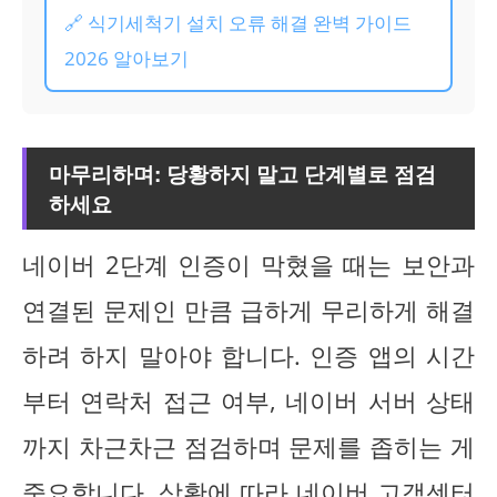
🔗 식기세척기 설치 오류 해결 완벽 가이드
2026 알아보기
마무리하며: 당황하지 말고 단계별로 점검
하세요
네이버 2단계 인증이 막혔을 때는 보안과
연결된 문제인 만큼 급하게 무리하게 해결
하려 하지 말아야 합니다. 인증 앱의 시간
부터 연락처 접근 여부, 네이버 서버 상태
까지 차근차근 점검하며 문제를 좁히는 게
중요합니다. 상황에 따라 네이버 고객센터