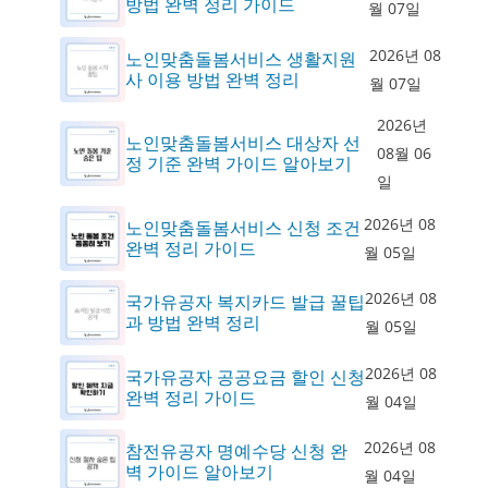
방법 완벽 정리 가이드
월 07일
2026년 08
노인맞춤돌봄서비스 생활지원
사 이용 방법 완벽 정리
월 07일
2026년
노인맞춤돌봄서비스 대상자 선
08월 06
정 기준 완벽 가이드 알아보기
일
2026년 08
노인맞춤돌봄서비스 신청 조건
완벽 정리 가이드
월 05일
2026년 08
국가유공자 복지카드 발급 꿀팁
과 방법 완벽 정리
월 05일
2026년 08
국가유공자 공공요금 할인 신청
완벽 정리 가이드
월 04일
2026년 08
참전유공자 명예수당 신청 완
벽 가이드 알아보기
월 04일