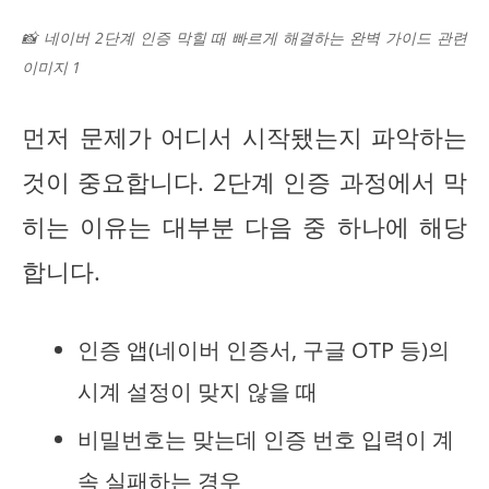
📸 네이버 2단계 인증 막힐 때 빠르게 해결하는 완벽 가이드 관련
이미지 1
먼저 문제가 어디서 시작됐는지 파악하는
것이 중요합니다. 2단계 인증 과정에서 막
히는 이유는 대부분 다음 중 하나에 해당
합니다.
인증 앱(네이버 인증서, 구글 OTP 등)의
시계 설정이 맞지 않을 때
비밀번호는 맞는데 인증 번호 입력이 계
속 실패하는 경우