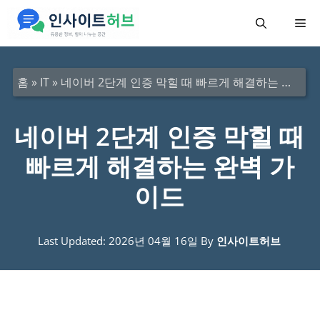
컨
메
텐
츠
뉴
로
홈
»
IT
»
네이버 2단계 인증 막힐 때 빠르게 해결하는 완벽 가이드
건
너
네이버 2단계 인증 막힐 때
뛰
빠르게 해결하는 완벽 가
기
이드
Last Updated: 2026년 04월 16일
By
인사이트허브