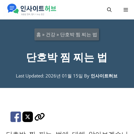
컨
메
텐
츠
뉴
로
홈
»
건강
»
단호박 찜 찌는 법
건
너
단호박 찜 찌는 법
뛰
기
Last Updated: 2026년 01월 15일
By
인사이트허브