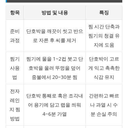
항목
방법 및 내용
특징
찜 시간 단축과
준비
단호박을 깨끗이 씻고 반으
찜기의 청결 유
과정
로 자른 후 씨를 제거
지에 도움
찜기
찜기에 물을 1~2컵 붓고 단
단호박이 고르
사용
호박을 올려 뚜껑을 덮어
게 익고 촉촉한
법
중불에서 20~30분 찜
식감 유지
전자
단호박 통째로 혹은 조각내
간편하고 빠르
레인
어 용기에 담고 랩을 씌워
나 과열 시 수
지 찜
4~6분 가열
분 손실 주의
방법