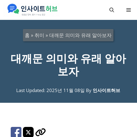
컨
메
텐
츠
뉴
로
홈
»
취미
»
대깨문 의미와 유래 알아보자
건
너
대깨문 의미와 유래 알아
뛰
보자
기
Last Updated: 2025년 11월 08일
By
인사이트허브