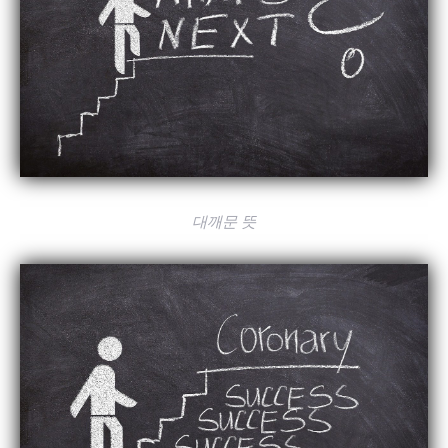
대깨문 뜻