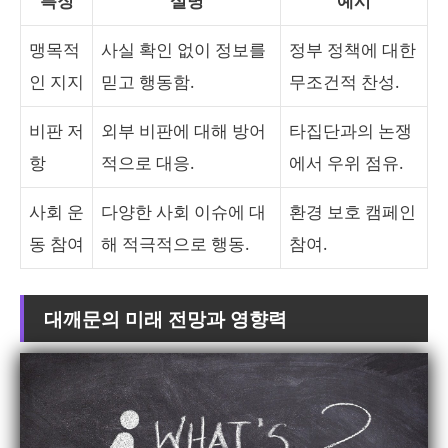
특징
설명
예시
맹목적
사실 확인 없이 정보를
정부 정책에 대한
인 지지
믿고 행동함.
무조건적 찬성.
비판 저
외부 비판에 대해 방어
타집단과의 논쟁
항
적으로 대응.
에서 우위 점유.
사회 운
다양한 사회 이슈에 대
환경 보호 캠페인
동 참여
해 적극적으로 행동.
참여.
대깨문의 미래 전망과 영향력