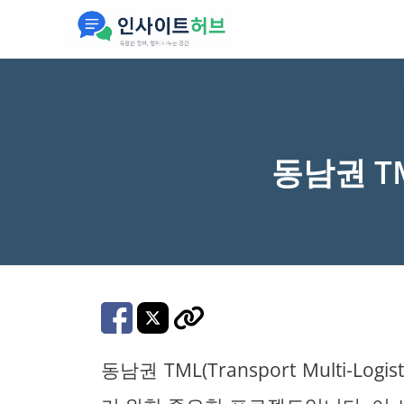
컨
텐
츠
로
건
너
동남권 T
뛰
기
동남권 TML(Transport Multi-