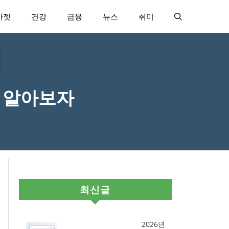
가젯
건강
금융
뉴스
취미
략 알아보자
최신글
2026년