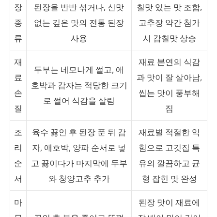
장
된장을 반반 섞거나, 신맛
칠맛 있는 맛 조합,
종
없는 깊은 맛의 전통 된장
고추장 약간 첨가
류
사용
시 감칠맛 상승
재
재료 본연의 식감
두부는 네모나게 썰고, 애
료
과 맛이 잘 살아남,
호박과 감자는 적당한 크기
손
씹는 맛이 풍부해
로 썰어 식감을 살림
질
짐
조
육수 끓인 후 된장 푼 뒤 감
재료별 적절한 익
리
자, 애호박, 양파 순서로 넣
힘으로 고깃집 특
순
고 끓이다가 마지막에 두부
유의 깔끔하고 균
서
와 청양고추 추가
형 잡힌 맛 완성
마
된장 맛이 재료에