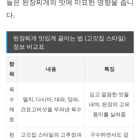
들은 된장찌개의 맛에 미묘한 영향을 줍니
다.
된장찌개 맛있게 끓이는 법 (고깃집 스타일)
정보 비교표
항
내용
특징
목
육
깊고 깔끔한 맛을
수
멸치, 다시마, 대파, 양파,
내며, 된장의 고유
재
건표고버섯을 우려낸 육수
풍미를 살려줌
료
된
고깃집 스타일의 고추장과
구수하면서도 감