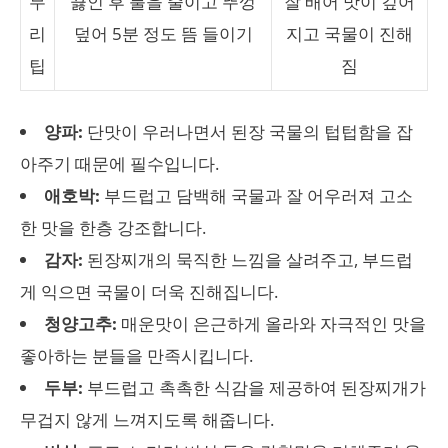
무
끓인 후 불을 줄이고 뚜껑
잘 배어 맛이 깊어
리
덮어 5분 정도 뜸 들이기
지고 국물이 진해
팁
짐
양파:
단맛이 우러나면서 된장 국물의 텁텁함을 잡
아주기 때문에 필수입니다.
애호박:
부드럽고 담백해 국물과 잘 어우러져 고소
한 맛을 한층 강조합니다.
감자:
된장찌개의 묵직한 느낌을 살려주고, 부드럽
게 익으면 국물이 더욱 진해집니다.
청양고추:
매운맛이 은근하게 올라와 자극적인 맛을
좋아하는 분들을 만족시킵니다.
두부:
부드럽고 촉촉한 식감을 제공하여 된장찌개가
무겁지 않게 느껴지도록 해줍니다.