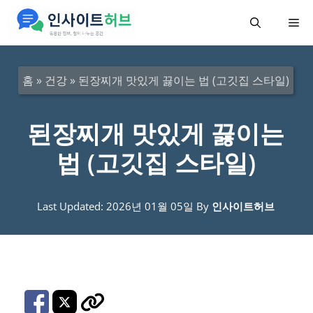
컨
메
텐
츠
뉴
로
홈
»
건강
»
된장찌개 맛있게 끓이는 법 (고깃집 스타일)
건
너
된장찌개 맛있게 끓이는
뛰
법 (고깃집 스타일)
기
Last Updated: 2026년 01월 05일
By
인사이트허브