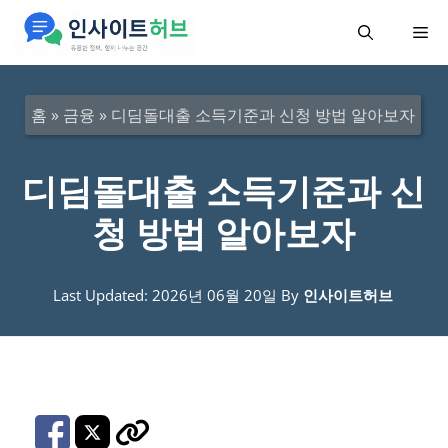
컨
메
텐
츠
뉴
로
홈
»
금융
»
디딤돌대출 소득기준과 신청 방법 알아보자
건
너
디딤돌대출 소득기준과 신
뛰
청 방법 알아보자
기
Last Updated: 2026년 06월 20일
By
인사이트허브