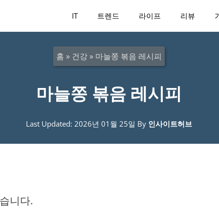
IT
트렌드
라이프
리뷰
홈
»
건강
»
마늘쫑 볶음 레시피
마늘쫑 볶음 레시피
Last Updated: 2026년 01월 25일
By
인사이트허브
습니다.