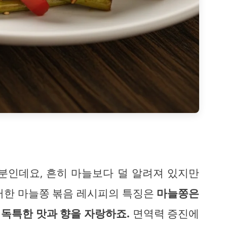
분인데요, 흔히 마늘보다 덜 알려져 있지만
러한 마늘쫑 볶음 레시피의 특징은
마늘쫑은
독특한 맛과 향을 자랑하죠.
면역력 증진에