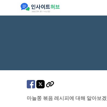
컨
텐
츠
로
건
너
뛰
기
마늘쫑 볶음 레시피에 대해 알아보겠