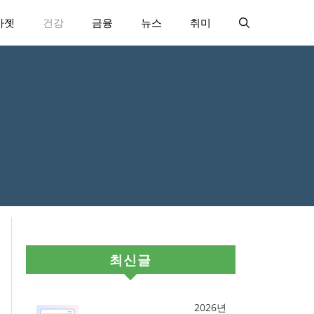
가젯
건강
금융
뉴스
취미
최신글
2026년