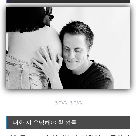
맏기다 맡기다
대화 시 유념해야 할 점들