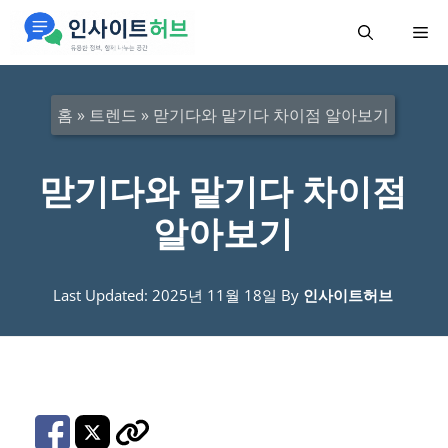
컨
메
텐
츠
뉴
로
홈
»
트렌드
»
맏기다와 맡기다 차이점 알아보기
건
너
맏기다와 맡기다 차이점
뛰
알아보기
기
Last Updated: 2025년 11월 18일
By
인사이트허브