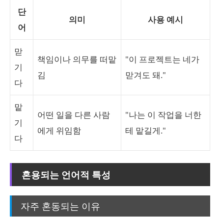
단
의미
사용 예시
어
맏
책임이나 의무를 떠맡
"이 프로젝트는 네가
기
김
맏겨도 돼."
다
맡
어떤 일을 다른 사람
"나는 이 작업을 너한
기
에게 위임함
테 맡길게."
다
혼용되는 언어적 특성
자주 혼동되는 이유