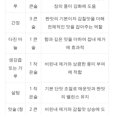
루
큰술
장의 풍미 강화에 도움
3 큰
짠맛의 기본이자 감칠맛을 더해
간장
술
전체적인 맛을 잡아주는 역할
다진 마
1 큰
향과 깊은 맛을 더하여 잡내 제거
늘
술
에 효과적
생강즙
1 작
비린내 제거와 상큼한 풍미 부여
또는 가
은술
에 적합
루
1 작
기본 단맛 조절로 매운맛과 짠맛
설탕
은술
의 밸런스 유지
맛술 (청
2 큰
비린내 제거와 감칠맛 상승에 도