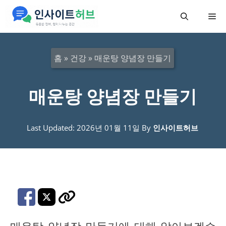
컨
메
텐
츠
뉴
로
홈
»
건강
»
매운탕 양념장 만들기
건
너
매운탕 양념장 만들기
뛰
기
Last Updated: 2026년 01월 11일
By
인사이트허브