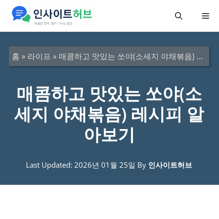
컨
메
텐
츠
뉴
로
홈
»
라이프
»
매콤하고 맛있는 쏘야(소세지 야채볶음) 레시피 알아보기
건
너
매콤하고 맛있는 쏘야(소
뛰
세지 야채볶음) 레시피 알
기
아보기
Last Updated: 2026년 01월 25일
By
인사이트허브