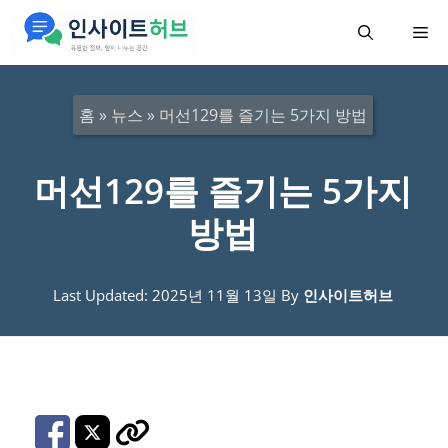
컨
메
텐
츠
뉴
로
홈
»
뉴스
»
머선129를 즐기는 5가지 방법
건
너
머선129를 즐기는 5가지
뛰
방법
기
Last Updated: 2025년 11월 13일
By
인사이트허브