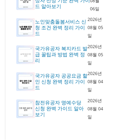
상자 선정 기준 완벽 가이
08월
드 알아보기
06일
2026년
노인맞춤돌봄서비스 신
청 조건 완벽 정리 가이
08월 05
드
일
2026년
국가유공자 복지카드 발
급 꿀팁과 방법 완벽 정
08월 05
리
일
2026년
국가유공자 공공요금 할
인 신청 완벽 정리 가이
08월 04
드
일
2026년
참전유공자 명예수당
신청 완벽 가이드 알아
08월 04
보기
일