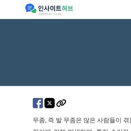
컨
텐
츠
로
건
너
뛰
기
무좀, 즉 발 무좀은 많은 사람들이 겪