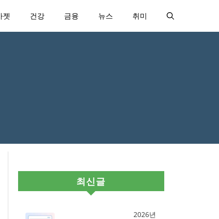
가젯
건강
금융
뉴스
취미
최신글
2026년