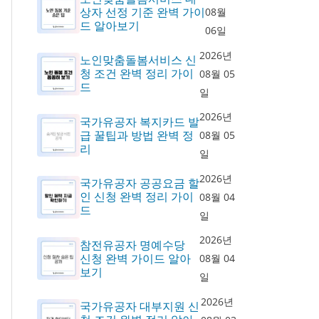
상자 선정 기준 완벽 가이
08월
드 알아보기
06일
2026년
노인맞춤돌봄서비스 신
청 조건 완벽 정리 가이
08월 05
드
일
2026년
국가유공자 복지카드 발
급 꿀팁과 방법 완벽 정
08월 05
리
일
2026년
국가유공자 공공요금 할
인 신청 완벽 정리 가이
08월 04
드
일
2026년
참전유공자 명예수당
신청 완벽 가이드 알아
08월 04
보기
일
2026년
국가유공자 대부지원 신