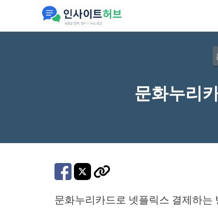
컨
텐
츠
로
건
너
문화누리카
뛰
기
문화누리카드로 넷플릭스 결제하는 방