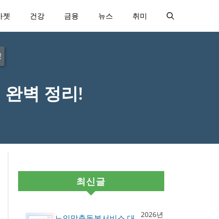
가젯
건강
금융
뉴스
취미
!
완벽 정리!
최신글
2026년
노인맞춤돌봄서비스 대