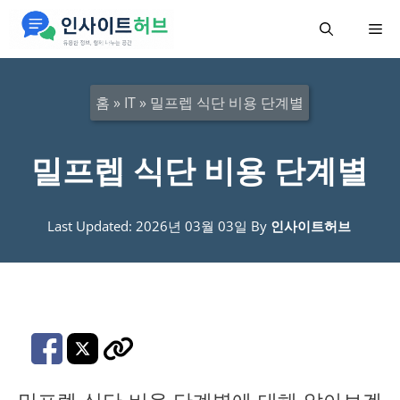
컨
메
텐
츠
뉴
로
홈
»
IT
»
밀프렙 식단 비용 단계별
건
너
밀프렙 식단 비용 단계별
뛰
기
Last Updated: 2026년 03월 03일
By
인사이트허브