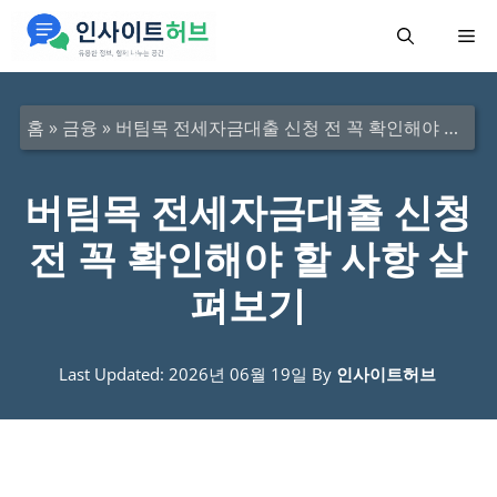
컨
메
텐
츠
뉴
로
홈
»
금융
»
버팀목 전세자금대출 신청 전 꼭 확인해야 할 사항 살펴보기
건
너
버팀목 전세자금대출 신청
뛰
전 꼭 확인해야 할 사항 살
기
펴보기
Last Updated: 2026년 06월 19일
By
인사이트허브