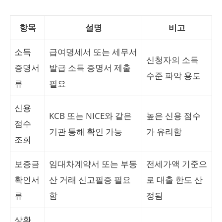
항목
설명
비고
소득
급여명세서 또는 세무서
신청자의 소득
증명서
발급 소득 증명서 제출
수준 파악 용도
류
필요
신용
KCB 또는 NICE와 같은
높은 신용 점수
점수
기관 통해 확인 가능
가 유리함
조회
보증금
임대차계약서 또는 부동
전세가액 기준으
확인서
산 거래 신고필증 필요
로 대출 한도 산
류
함
정됨
상환