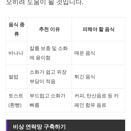
오히려 도움이 될 것입니다.
음식 종
추천 이유
피해야 할 음식
류
칼륨 보충 및 소화
바나나
매운 음식
에 용이함
소화가 쉽고 위장
쌀밥
튀긴 음식
부담이 적음
토스트
부드럽고 소화가
커피, 탄산음료 등 카
(흰빵)
빠름
페인 함유 음료
비상 연락망 구축하기