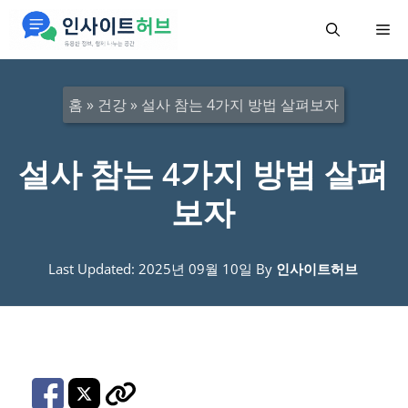
컨
메
텐
츠
뉴
로
홈
»
건강
»
설사 참는 4가지 방법 살펴보자
건
너
설사 참는 4가지 방법 살펴
뛰
보자
기
Last Updated: 2025년 09월 10일
By
인사이트허브