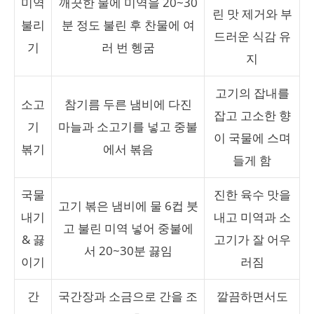
미역
깨끗한 물에 미역을 20~30
린 맛 제거와 부
불리
분 정도 불린 후 찬물에 여
드러운 식감 유
기
러 번 헹굼
지
고기의 잡내를
소고
참기름 두른 냄비에 다진
잡고 고소한 향
기
마늘과 소고기를 넣고 중불
이 국물에 스며
볶기
에서 볶음
들게 함
국물
진한 육수 맛을
고기 볶은 냄비에 물 6컵 붓
내기
내고 미역과 소
고 불린 미역 넣어 중불에
& 끓
고기가 잘 어우
서 20~30분 끓임
이기
러짐
간
국간장과 소금으로 간을 조
깔끔하면서도