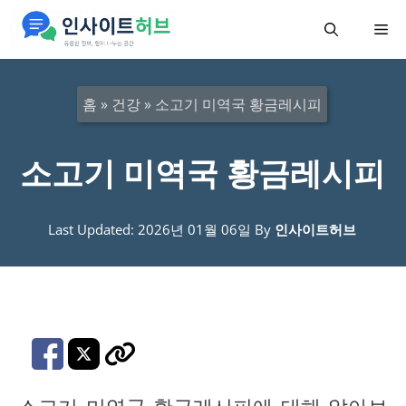
컨
메
텐
츠
뉴
로
홈
»
건강
»
소고기 미역국 황금레시피
건
너
소고기 미역국 황금레시피
뛰
기
Last Updated: 2026년 01월 06일
By
인사이트허브