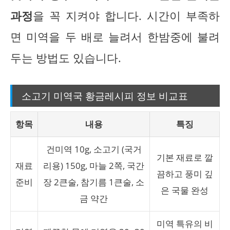
과정
을 꼭 지켜야 합니다. 시간이 부족하
면 미역을 두 배로 늘려서 한밤중에 불려
두는 방법도 있습니다.
소고기 미역국 황금레시피 정보 비교표
항목
내용
특징
건미역 10g, 소고기 (국거
기본 재료로 깔
재료
리용) 150g, 마늘 2쪽, 국간
끔하고 풍미 깊
준비
장 2큰술, 참기름 1큰술, 소
은 국물 완성
금 약간
미역 특유의 비