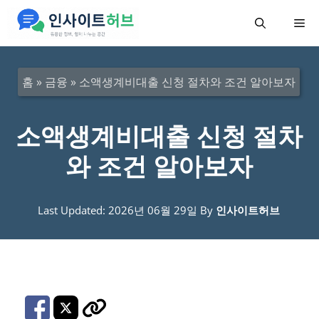
컨
메
텐
츠
뉴
로
홈
»
금융
»
소액생계비대출 신청 절차와 조건 알아보자
건
너
소액생계비대출 신청 절차
뛰
와 조건 알아보자
기
Last Updated: 2026년 06월 29일
By
인사이트허브