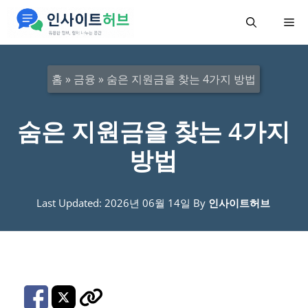
컨
메
텐
츠
뉴
로
홈
»
금융
»
숨은 지원금을 찾는 4가지 방법
건
너
숨은 지원금을 찾는 4가지
뛰
방법
기
Last Updated: 2026년 06월 14일
By
인사이트허브