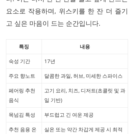
요소로 작용하며, 위스키를 한 잔 더 즐기
고 싶은 마음이 드는 순간입니다.
특징
내용
숙성 기간
17년
주요 향노트
달콤한 과일, 허브, 미세한 스파이스
페어링 추천
고기 요리, 치즈, 디저트(초콜릿 및 과
음식
일 기반)
목넘김 특성
부드럽고 긴 여운 제공
추천 음용 온
실온 또는 약간 차갑게 제공 시 최적