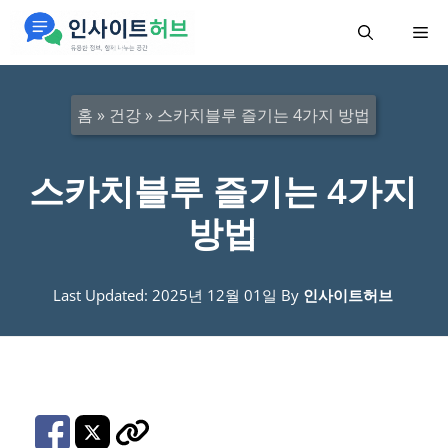
컨
메
텐
츠
뉴
로
홈
»
건강
»
스카치블루 즐기는 4가지 방법
건
너
스카치블루 즐기는 4가지
뛰
방법
기
Last Updated: 2025년 12월 01일
By
인사이트허브