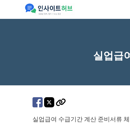
컨
텐
츠
로
건
너
실업급여
뛰
기
실업급여 수급기간 계산 준비서류 