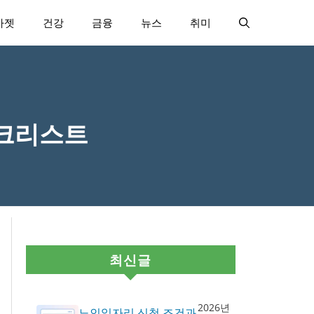
가젯
건강
금융
뉴스
취미
체크리스트
최신글
2026년
노인일자리 신청 조건과