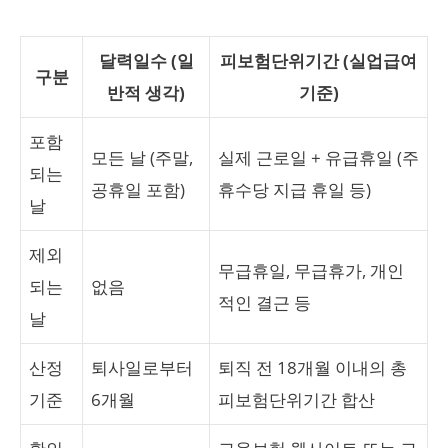
달력일수 (일
피보험단위기간 (실업급여
구분
반적 생각)
기준)
포함
모든 날 (주말,
실제 근로일 + 유급휴일 (주
되는
공휴일 포함)
휴수당 지급 휴일 등)
날
제외
무급휴일, 무급휴가, 개인
되는
없음
적인 결근 등
날
산정
퇴사일로부터
퇴직 전 18개월 이내의 총
기준
6개월
피보험단위기간 합산