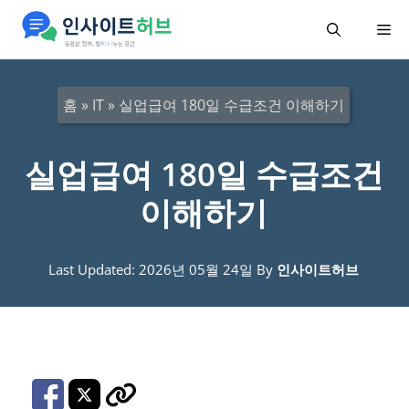
컨
메
텐
츠
뉴
로
홈
»
IT
»
실업급여 180일 수급조건 이해하기
건
너
실업급여 180일 수급조건
뛰
이해하기
기
Last Updated: 2026년 05월 24일
By
인사이트허브