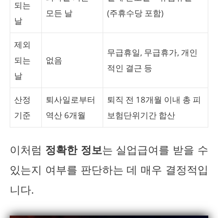
되는
모든 날
(주휴수당 포함)
날
제외
무급휴일, 무급휴가, 개인
되는
없음
적인 결근 등
날
산정
퇴사일로부터
퇴직 전 18개월 이내 총 피
기준
역산 6개월
보험단위기간 합산
이처럼
정확한 정보
는 실업급여를 받을 수
있는지 여부를 판단하는 데 매우 결정적입
니다.