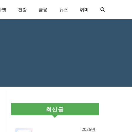
가젯
건강
금융
뉴스
취미
법
최신글
2026년