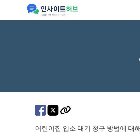
컨
텐
츠
로
건
너
뛰
기
어린이집 입소 대기 청구 방법에 대