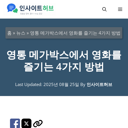
컨
메
텐
츠
뉴
로
홈
»
뉴스
»
영통 메가박스에서 영화를 즐기는 4가지 방법
건
너
영통 메가박스에서 영화를
뛰
즐기는 4가지 방법
기
Last Updated: 2025년 08월 25일
By
인사이트허브