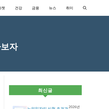
가젯
건강
금융
뉴스
취미
아보자
최신글
2026년
노인일자리 신청 조건과