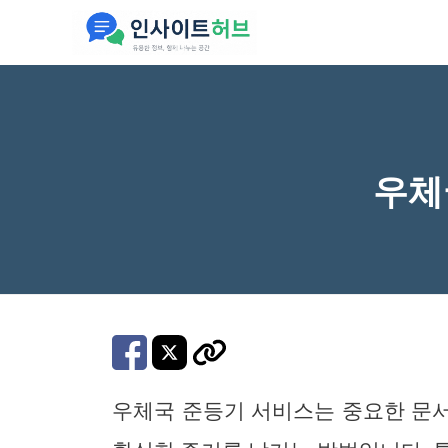
컨
텐
츠
로
건
너
우체
뛰
기
우체국 준등기 서비스는 중요한 문