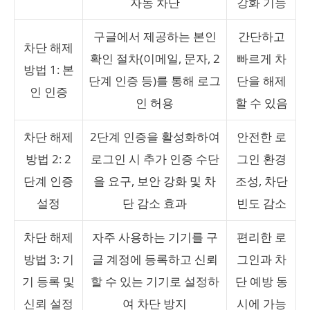
자동 차단
강화 기능
구글에서 제공하는 본인
간단하고
차단 해제
확인 절차(이메일, 문자, 2
빠르게 차
방법 1: 본
단계 인증 등)를 통해 로그
단을 해제
인 인증
인 허용
할 수 있음
차단 해제
2단계 인증을 활성화하여
안전한 로
방법 2: 2
로그인 시 추가 인증 수단
그인 환경
단계 인증
을 요구, 보안 강화 및 차
조성, 차단
설정
단 감소 효과
빈도 감소
차단 해제
자주 사용하는 기기를 구
편리한 로
방법 3: 기
글 계정에 등록하고 신뢰
그인과 차
기 등록 및
할 수 있는 기기로 설정하
단 예방 동
신뢰 설정
여 차단 방지
시에 가능