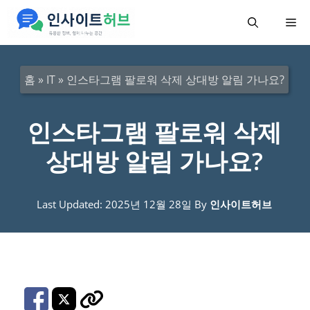
컨
메
텐
츠
뉴
로
홈
»
IT
»
인스타그램 팔로워 삭제 상대방 알림 가나요?
건
너
인스타그램 팔로워 삭제
뛰
상대방 알림 가나요?
기
Last Updated: 2025년 12월 28일
By
인사이트허브