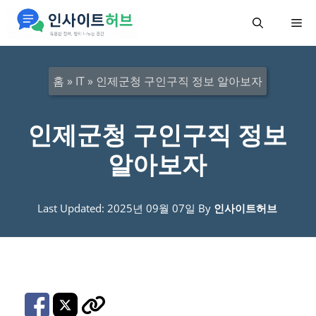
컨
메
텐
츠
뉴
로
홈
»
IT
»
인제군청 구인구직 정보 알아보자
건
너
인제군청 구인구직 정보
뛰
알아보자
기
Last Updated: 2025년 09월 07일
By
인사이트허브