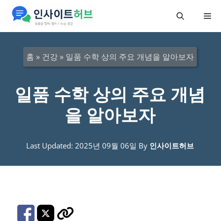
컨
메
텐
츠
뉴
로
홈
»
건강
»
일품 수학 상의 주요 개념을 알아보자
건
너
일품 수학 상의 주요 개념
뛰
을 알아보자
기
Last Updated: 2025년 09월 06일
By
인사이트허브