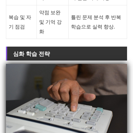
약점 보완
복습 및 자
틀린 문제 분석 후 반복
및 기억 강
기 점검
학습으로 실력 향상.
화
심화 학습 전략