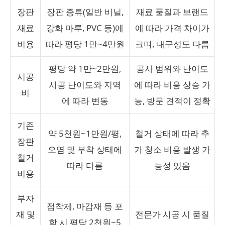
장판
장판 종류(일반 비닐,
재료 품질과 브랜드
재료
강화 마루, PVC 등)에
에 따라 가격 차이가
비용
따라 평당 1만~4만원
크며, 내구성도 다름
평당 약 1만~2만원,
공사 범위와 난이도
시공
시공 난이도와 지역
에 따라 비용 상승 가
비
에 따라 변동
능, 방문 견적이 정확
기존
약 5천원~1만원/평,
철거 상태에 따라 추
장판
오염 및 부착 상태에
가 청소 비용 발생 가
철거
따라 다름
능성 있음
비용
부자
접착제, 마감재 등 포
재 및
전문가 시공 시 품질
함 시 평당 2천원~5