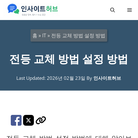
컨
메
텐
츠
뉴
로
홈
»
IT
»
전등 교체 방법 설정 방법
건
너
전등 교체 방법 설정 방법
뛰
기
Last Updated: 2026년 02월 23일
By
인사이트허브