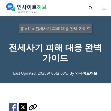
컨
메
텐
츠
뉴
로
홈
»
IT
»
전세사기 피해 대응 완벽 가이드
건
너
전세사기 피해 대응 완벽
뛰
가이드
기
Last Updated: 2026년 06월 08일
By
인사이트허브