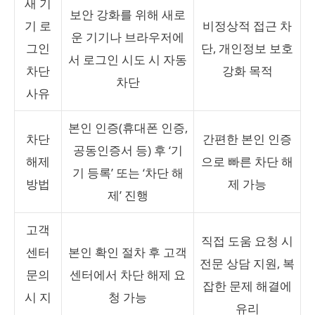
새 기
보안 강화를 위해 새로
기 로
비정상적 접근 차
운 기기나 브라우저에
그인
단, 개인정보 보호
서 로그인 시도 시 자동
차단
강화 목적
차단
사유
본인 인증(휴대폰 인증,
차단
간편한 본인 인증
공동인증서 등) 후 ‘기
해제
으로 빠른 차단 해
기 등록’ 또는 ‘차단 해
방법
제 가능
제’ 진행
고객
직접 도움 요청 시
센터
본인 확인 절차 후 고객
전문 상담 지원, 복
문의
센터에서 차단 해제 요
잡한 문제 해결에
시 지
청 가능
유리