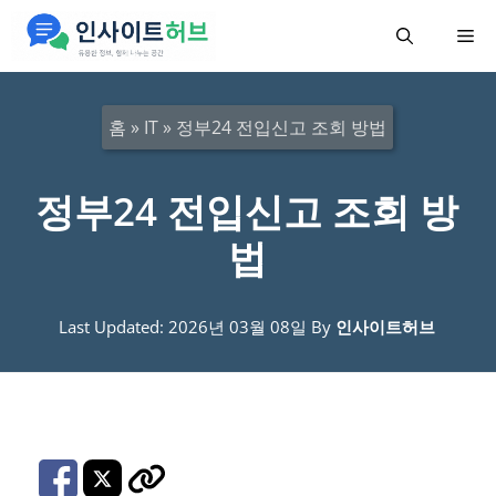
컨
메
텐
츠
뉴
로
홈
»
IT
»
정부24 전입신고 조회 방법
건
너
정부24 전입신고 조회 방
뛰
법
기
Last Updated: 2026년 03월 08일
By
인사이트허브