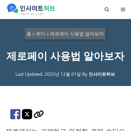
컨
메
텐
츠
뉴
로
홈
»
취미
»
제로페이 사용법 알아보자
건
너
제로페이 사용법 알아보자
뛰
기
Last Updated: 2025년 12월 01일
By
인사이트허브