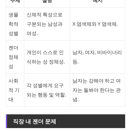
주제
설명
예시
생물
신체적 특성으로
학적
구분되는 남성과
X 염색체와 Y 염색체.
성별
여성.
젠더
개인이 스스로 인
남자, 여자, 비바이너리
정체
식하는 성 정체성.
등.
성
사회
남자는 강해야 하고 여
각 성별에게 요구
적 기
자는 돌봐야 한다는 관
되는 행동 및 역할.
대
념.
직장 내 젠더 문제