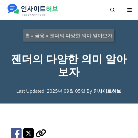
컨
메
텐
츠
뉴
로
홈
»
금융
»
젠더의 다양한 의미 알아보자
건
너
젠더의 다양한 의미 알아
뛰
보자
기
Last Updated: 2025년 09월 05일
By
인사이트허브