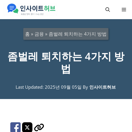
컨
메
텐
츠
뉴
로
홈
»
금융
»
좀벌레 퇴치하는 4가지 방법
건
너
좀벌레 퇴치하는 4가지 방
뛰
법
기
Last Updated: 2025년 09월 05일
By
인사이트허브