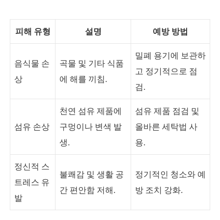
피해 유형
설명
예방 방법
밀폐 용기에 보관하
음식물 손
곡물 및 기타 식품
고 정기적으로 점
상
에 해를 끼침.
검.
천연 섬유 제품에
섬유 제품 점검 및
섬유 손상
구멍이나 변색 발
올바른 세탁법 사
생.
용.
정신적 스
불쾌감 및 생활 공
정기적인 청소와 예
트레스 유
간 편안함 저해.
방 조치 강화.
발