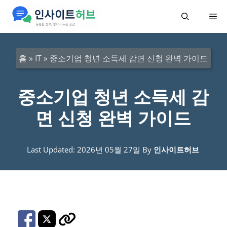
컨
메
텐
츠
뉴
로
홈
»
IT
»
중소기업 청년 소득세 감면 신청 완벽 가이드
건
너
중소기업 청년 소득세 감
뛰
면 신청 완벽 가이드
기
Last Updated: 2026년 05월 27일
By
인사이트허브