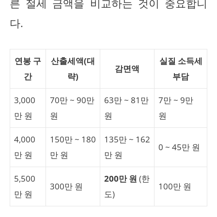
른 절세 금액을 비교하는 것이 중요합니
다.
연봉 구
산출세액(대
실질 소득세
감면액
간
략)
부담
3,000
70만 ~ 90만
63만 ~ 81만
7만 ~ 9만
만 원
원
원
원
4,000
150만 ~ 180
135만 ~ 162
0 ~ 45만 원
만 원
만 원
만 원
5,500
200만 원
(한
300만 원
100만 원
만 원
도)