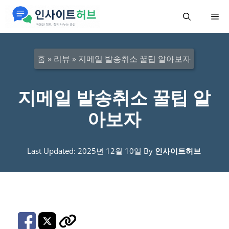
컨
메
텐
츠
뉴
로
홈
»
리뷰
»
지메일 발송취소 꿀팁 알아보자
건
너
지메일 발송취소 꿀팁 알
뛰
아보자
기
Last Updated: 2025년 12월 10일
By
인사이트허브