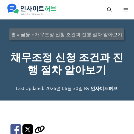
컨
메
텐
츠
뉴
로
홈
»
금융
»
채무조정 신청 조건과 진행 절차 알아보기
건
너
채무조정 신청 조건과 진
뛰
행 절차 알아보기
기
Last Updated: 2026년 06월 30일
By
인사이트허브