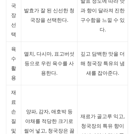
발효 정도에 따라 맛
국
발효가 잘 된 신선한 청
과 향이 달라져 진한
장
국장을 선택한다.
구수함을 느낄 수 있
선
다.
택
육
멸치, 다시마, 표고버섯
깊고 담백한 맛을 더
수
등으로 우린 육수를 사
해 청국장 특유의 냄
활
용한다.
새를 잡아준다.
용
재
료
손
양파, 감자, 애호박 등
재료가 골고루 익고,
질
야채를 적당한 크기로
청국장의 특유 향이
및
썰어 넣고, 청국장은 끓