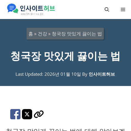
컨
메
텐
츠
뉴
로
홈
»
건강
»
청국장 맛있게 끓이는 법
건
너
청국장 맛있게 끓이는 법
뛰
기
Last Updated: 2026년 01월 10일
By
인사이트허브