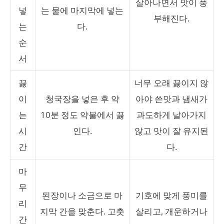
살아나면서 맛이 풍
넣
는 물에 마지막에 넣는
부해진다.
는
다.
순
서
끓
너무 오래 끓이지 않
이
청국장을 넣은 후 약
아야 쓴맛과 냄새가
는
10분 정도 약불에서 끓
과도하게 날아가지
시
인다.
않고 맛이 잘 유지된
간
다.
마
무
된장이나 소금으로 마
기호에 맞게 풍미를
리
지막 간을 맞춘다. 고춧
살리고, 개운하거나
간