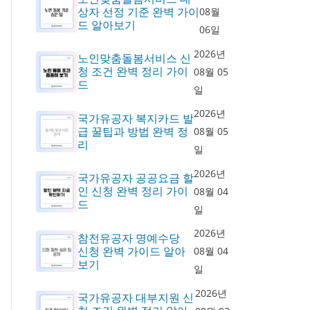
상자 선정 기준 완벽 가이
08월
드 알아보기
06일
2026년
노인맞춤돌봄서비스 신
청 조건 완벽 정리 가이
08월 05
드
일
2026년
국가유공자 복지카드 발
급 꿀팁과 방법 완벽 정
08월 05
리
일
2026년
국가유공자 공공요금 할
인 신청 완벽 정리 가이
08월 04
드
일
2026년
참전유공자 명예수당
신청 완벽 가이드 알아
08월 04
보기
일
2026년
국가유공자 대부지원 신