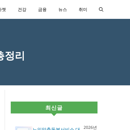
가젯
건강
금융
뉴스
취미
총정리
최신글
2026년
노인맞춤돌봄서비스 대