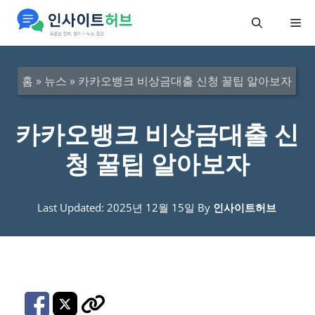
컨
메
텐
츠
뉴
로
홈
»
뉴스
»
카카오뱅크 비상금대출 신청 꿀팁 알아보자
건
너
카카오뱅크 비상금대출 신
뛰
청 꿀팁 알아보자
기
Last Updated: 2025년 12월 15일
By
인사이트허브