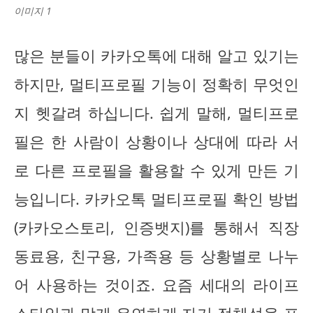
이미지 1
많은 분들이 카카오톡에 대해 알고 있기는
하지만, 멀티프로필 기능이 정확히 무엇인
지 헷갈려 하십니다. 쉽게 말해, 멀티프로
필은 한 사람이 상황이나 상대에 따라 서
로 다른 프로필을 활용할 수 있게 만든 기
능입니다. 카카오톡 멀티프로필 확인 방법
(카카오스토리, 인증뱃지)를 통해서 직장
동료용, 친구용, 가족용 등 상황별로 나누
어 사용하는 것이죠. 요즘 세대의 라이프