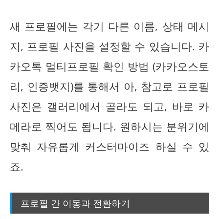
새 프로필에는 각기 다른 이름, 상태 메시
지, 프로필 사진을 설정할 수 있습니다. 카
카오톡 멀티프로필 확인 방법 (카카오스토
리, 인증뱃지)를 통해서 아, 참고로 프로필
사진은 갤러리에서 골라도 되고, 바로 카
메라로 찍어도 됩니다. 원하시는 분위기에
맞춰 자유롭게 커스터마이즈 하실 수 있
죠.
프로필 간 이동과 전환하기