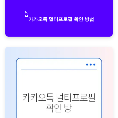
👆
카카오톡 멀티프로필 확인 방법