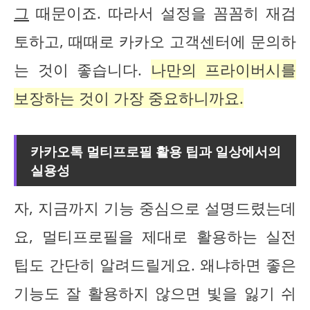
그
때문이죠. 따라서 설정을 꼼꼼히 재검
토하고, 때때로 카카오 고객센터에 문의하
는 것이 좋습니다.
나만의 프라이버시를
보장하는 것이 가장 중요하니까요.
카카오톡 멀티프로필 활용 팁과 일상에서의
실용성
자, 지금까지 기능 중심으로 설명드렸는데
요, 멀티프로필을 제대로 활용하는 실전
팁도 간단히 알려드릴게요. 왜냐하면 좋은
기능도 잘 활용하지 않으면 빛을 잃기 쉬