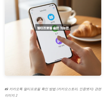
📸 카카오톡 멀티프로필 확인 방법 (카카오스토리, 인증뱃지) 관련
이미지 2