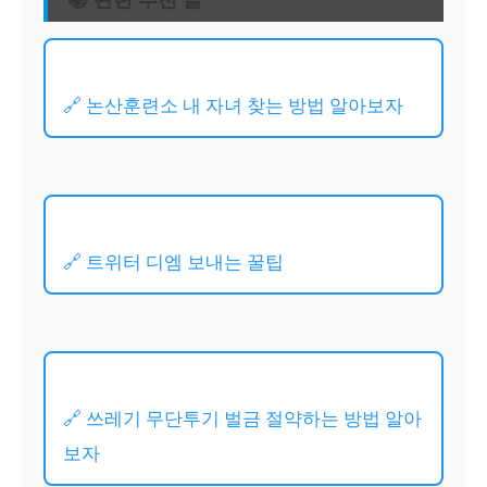
🔗 논산훈련소 내 자녀 찾는 방법 알아보자
🔗 트위터 디엠 보내는 꿀팁
🔗 쓰레기 무단투기 벌금 절약하는 방법 알아
보자