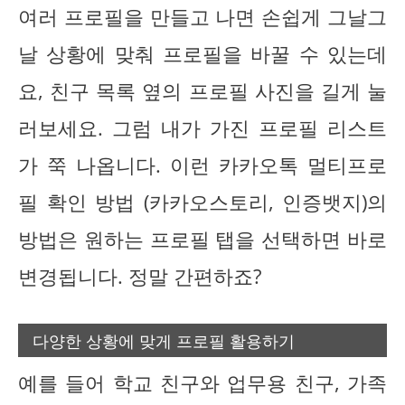
여러 프로필을 만들고 나면 손쉽게 그날그
날 상황에 맞춰 프로필을 바꿀 수 있는데
요, 친구 목록 옆의 프로필 사진을 길게 눌
러보세요. 그럼 내가 가진 프로필 리스트
가 쭉 나옵니다. 이런 카카오톡 멀티프로
필 확인 방법 (카카오스토리, 인증뱃지)의
방법은 원하는 프로필 탭을 선택하면 바로
변경됩니다. 정말 간편하죠?
다양한 상황에 맞게 프로필 활용하기
예를 들어 학교 친구와 업무용 친구, 가족