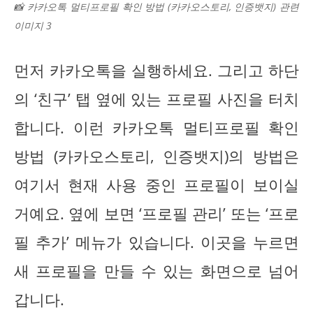
📸 카카오톡 멀티프로필 확인 방법 (카카오스토리, 인증뱃지) 관련
이미지 3
먼저 카카오톡을 실행하세요. 그리고 하단
의 ‘친구’ 탭 옆에 있는 프로필 사진을 터치
합니다. 이런 카카오톡 멀티프로필 확인
방법 (카카오스토리, 인증뱃지)의 방법은
여기서 현재 사용 중인 프로필이 보이실
거예요. 옆에 보면 ‘프로필 관리’ 또는 ‘프로
필 추가’ 메뉴가 있습니다. 이곳을 누르면
새 프로필을 만들 수 있는 화면으로 넘어
갑니다.