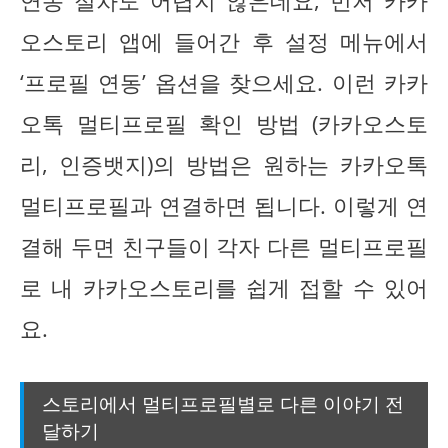
연동 절차도 어렵지 않은데요, 먼저 카카
오스토리 앱에 들어간 후 설정 메뉴에서
‘프로필 연동’ 옵션을 찾으세요. 이런 카카
오톡 멀티프로필 확인 방법 (카카오스토
리, 인증뱃지)의 방법은 원하는 카카오톡
멀티프로필과 연결하면 됩니다. 이렇게 연
결해 두면 친구들이 각자 다른 멀티프로필
로 내 카카오스토리를 쉽게 접할 수 있어
요.
스토리에서 멀티프로필별로 다른 이야기 전
달하기